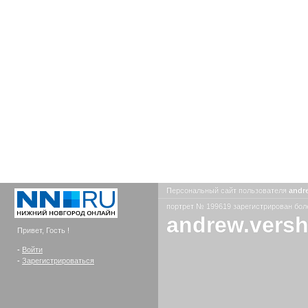
Персональный сайт пользователя
andr
портрет № 199619 зарегистрирован боле
andrew.versh
Привет, Гость !
-
Войти
-
Зарегистрироваться