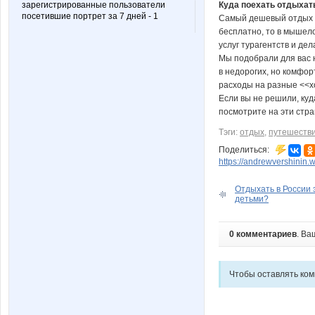
зарегистрированные пользователи
Куда поехать отдыхать
посетившие портрет за 7 дней - 1
Самый дешевый отдых за
бесплатно, то в мышело
услуг турагентств и дел
Мы подобрали для вас н
в недорогих, но комфор
расходы на разные <<х
Если вы не решили, куд
посмотрите на эти стр
Тэги:
отдых
,
путешеств
Поделиться:
https://andrewvershinin.
Отдыхать в России 
детьми?
0 комментариев
. Ва
Чтобы оставлять ко