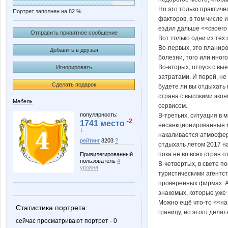
Но это только практиче
Портрет заполнен на 82 %
факторов, в том числе и
ездил дальше <<своего
Отправить приватное сообщение
Вот только одни из тех
Во-первых, это планиро
Добавить в друзья
болезни, того или иного
Во-вторых, отпуск с вы
Игнорировать
затратами. И порой, не
Сделать подарок
будете ли вы отдыхать в
страна с высокими эко
Мебель
сервисом.
популярность:
В-третьих, ситуация в 
-2
1741 место
несанкционированные ми
↓
накаливается атмосфера
рейтинг
8203
?
отдыхать летом 2017 на
пока не во всех стран 
Привилегированный
пользователь
4
В-четвертых, в свете п
уровня
туристическими агентст
проверенных фирмах. А 
знакомых, которые уже 
Можно ещё что-то <<нак
Статистика портрета:
границу, но этого делат
сейчас просматривают портрет - 0