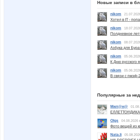
Новые записи в бл
nikom
21.07.202
Хотел в IT - поп
nikom
18.07.202
Полдневное лет
nikom
08.07.202
Азбука для Бура
nikom
05.06.202
К Дню русского 
nikom
05.06.202
В связи с пмэф-
Популярные за не
Мил@н@
01.08
ЕЛЛЕТТО!!!ДИК
Olgs
04.08.2026 
Фото вещей из ки
Nata.li
05.08.202