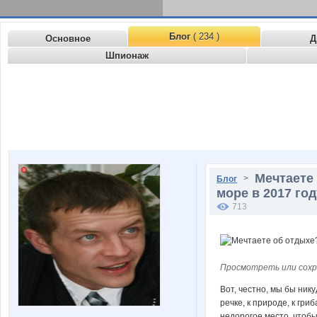
Блог
( 234 )
Основное
Д
Шпионаж
Мечтаете 
>
Блог
море в 2017 год
713
Просмотреть или сохр
Вот, честно, мы бы нику
речке, к природе, к гр
недорогое место, чтобы